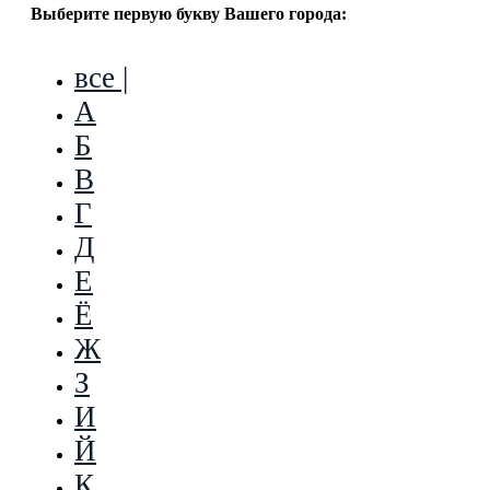
Выберите первую букву Вашего города:
все |
А
Б
В
Г
Д
Е
Ё
Ж
З
И
Й
К