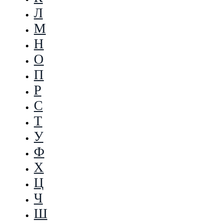
Л
М
Н
О
П
Р
С
Т
У
Ф
Х
Ц
Ч
Ш